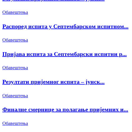
Обавештења
Распоред испита у Септембарском испитном...
Обавештења
Пријава испита за Септембарски испитни р...
Обавештења
Резултати пријемног испита – јунск...
Обавештења
Финалне смернице за полагање пријемних и...
Обавештења