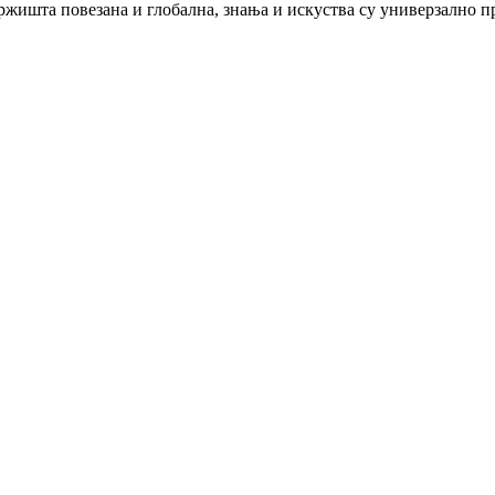
 тржишта повезана и глобална, знања и искуства су универзално 
Можемо Вам показати пут.
Све што треба да урадите је да га следите.