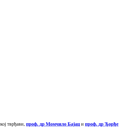
ској тврђави,
проф. др Момчило Бајац
и
проф. др Ђорђе