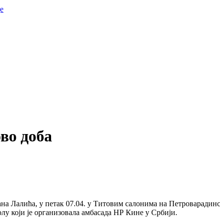
е
ово доба
јана Лалића, у петак 07.04. у Титовим салонима на Петроварадин
у који је организовала амбасада НР Кине у Србији.