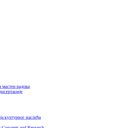
и мастер радова
дисертације
ја културног наслеђа
y Concepts and Research