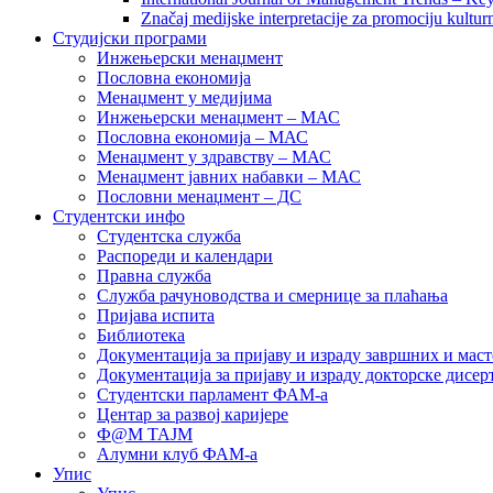
Značaj medijske interpretacije za promociju kultur
Студијски програми
Инжењерски менаџмент
Пословна економија
Менаџмент у медијима
Инжењерски менаџмент – МАС
Пословна економија – МАС
Менаџмент у здравству – МАС
Менаџмент јавних набавки – МАС
Пословни менаџмент – ДС
Студентски инфо
Студентска служба
Распореди и календари
Правна служба
Служба рачуноводства и смернице за плаћања
Пријава испита
Библиотека
Документација за пријаву и израду завршних и маст
Документација за пријаву и израду докторске дисер
Студентски парламент ФАМ-а
Центар за развој каријере
Ф@М ТАЈМ
Алумни клуб ФАМ-а
Упис