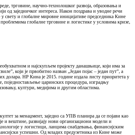
еде, трговине, научно-технолошког развоја, образовања и
ји од заједничког интереса. Након поздрава и уводне речи
е у свету и глобалне мировне иницијативе председника Кине
проблемима глобалне трговине и логистике у условима кризе,
свеобухватном и најскупљем пројекту данашњице, који има за
е”, који је првобитно назван „Један појас – један пут”, а
х долара. НР Кина је 2015. године издала листу приоритета у
не, поједностављење царинских процедура, изградњу
зовању, култури, медијима и другим областима.
култет за менаџмент, заједно са УПВ планира да се појави као
е и вештине, развијају нови организациони модели и
ехнологије у логистици, ланцима снабдевања, финансијским
инансијски успешни. Од младих предузетника из Кине може