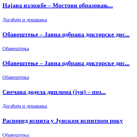
Најава изложбе – Мостови образовањ...
Догађаји и дешавања
Обавештење – Јавна одбрана докторске дис...
Обавештења
Обавештење – Јавна одбрана докторске дис...
Обавештења
Свечана додела диплома (јун) – поз...
Догађаји и дешавања
Распоред испита у Јунском испитном року
Обавештења