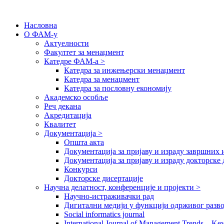
Насловна
О ФАМ-у
Актуелности
Факултет за менаџмент
Катедре ФАМ-а >
Катедра за инжењерски менаџмент
Катедра за менаџмент
Катедра за пословну економију
Академско особље
Реч декана
Акредитација
Квалитет
Документација >
Општа акта
Документација за пријаву и израду завршних 
Документација за пријаву и израду докторске 
Конкурси
Докторске дисертације
Научна делатност, конференције и пројекти >
Научно-истраживачки рад
Дигитални медији у функцији одрживог разво
Social informatics journal
International Journal of Management Trends – Ke