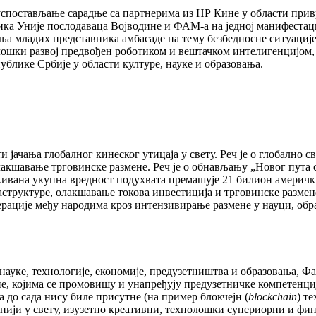
успостављање сарадње са партнерима из НР Кине у области привр
ника Уније послодаваца Војводине и ФАМ-а на једној манифестаци
ања младих представника амбасаде на тему безбедносне ситуациј
ошки развој предвођен роботиком и вештачком интелигенцијом, 
ублике Србије у области културе, науке и образовања.
 јачања глобалног кинеског утицаја у свету. Реч је о глобално 
шавање трговинске размене. Реч је о обнављању „Новог пута свил
екивана укупна вредност подухвата премашује 21 билион амерички
аструктуре, олакшавање токова инвестиција и трговинске разме
ације међу народима кроз интензивирање размене у науци, обра
науке, технологије, економије, предузетништва и образовања, Фа
е, којима се промовишу и унапређују предузетничке компетенциј
 до сада нису биле присутне (на пример блокчејн (
blockchain
) т
внији у свету, изузетно креативни, технолошки супериорни и ф