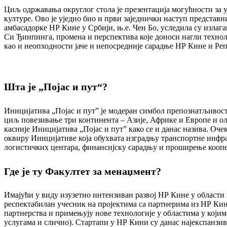
Циљ одржавања округлог стола је презентација могућности за 
културе. Ово је уједно био и први заједнички наступ представ
амбасадорке НР Кине у Србији, њ.е. Чен Бо, уследила су излаг
Си Ђинпинга, промена и перспектива које доноси нагли технол
као и неопходности јаче и непосредније сарадње НР Кине и Реп
Шта је „Појас и пут“?
Иницијатива „Појас и пут” је модеран симбол препознатљивости
циљ повезивање три континента – Азије, Африке и Европе и олак
касније Иницијатива „Појас и пут” како се и данас назива. Оч
оквиру Иницијативе која обухвата изградњу транспортне инфр
логистичких центара, финансијску сарадњу и проширење коопер
Где је ту Факултет за менаџмент?
Имајући у виду изузетно интензиван развој НР Кине у области 
респектабилан учесник на пројектима са партнерима из НР Кин
партнерства и примењују нове технологије у областима у којима
услугама и слично). Стартапи у НР Кини су данас најекспанзи