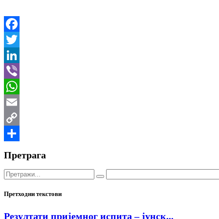
Facebook
Twitter
LinkedIn
Viber
WhatsApp
Email
Copy
Link
Share
Претрага
Претходни текстови
Резултати пријемног испита – јунск...