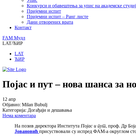
Упис
Конкурси и обавештења за упис на академске студиј
Пријемни испит
Пријемни испит – Ранг листе
Дани отворених врата
Контакт
FAM Mудл
LAT/ЋИР
LAT
ЋИР
Појас и пут – нова шанса за н
12
апр
Објавио:
Milan Bubulj
Категорија:
Догађаји и дешавања
Нема коментара
На позив директора Института
Појас и пут
, проф. Др Бо
Јовановић
присуствовали су испред ФАМ-а округлом стол