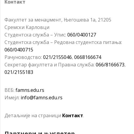
Контакт
Факултет за менаџмент, Његошева 1а, 21205
Сремски Карловци
Студентска служба – Упис:
060/0400127
Студентска служба – Редовна студентска питања:
060/0400715
Рачуноводство:
021/2155046
,
0668166674
Секретар факултета и Правна служба:
066/8166673
,
021/2155183
ВЕБ:
famns.edu.rs
Имејл:
info@famns.edu.rs
Детаљније на страници
Контакт
.
Партнери и
њуслетер