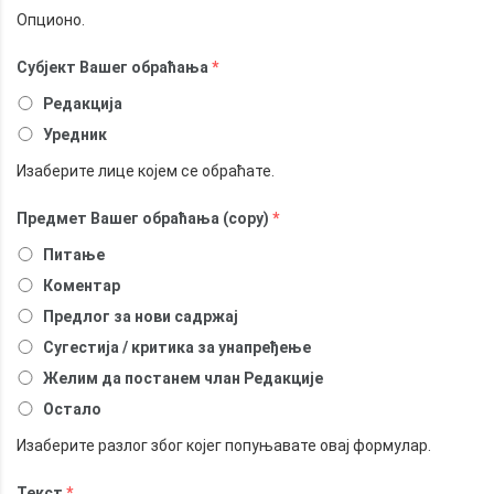
Опционо.
Субјект Вашег обраћања
*
Редакција
Уредник
Изаберите лице којем се обраћате.
Предмет Вашег обраћања (copy)
*
Питање
Коментар
Предлог за нови садржај
Сугестија / критика за унапређење
Желим да постанем члан Редакције
Остало
Изаберите разлог због којег попуњавате овај формулар.
Текст
*