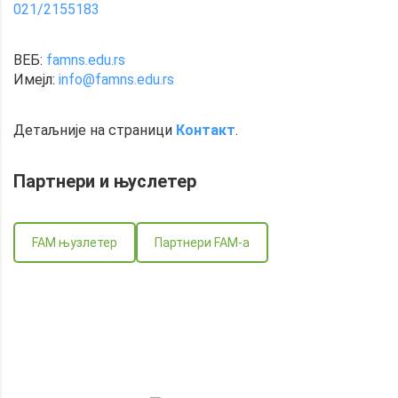
021/2155183
ВЕБ:
famns.edu.rs
Имејл:
info@famns.edu.rs
Детаљније на страници
Контакт
.
Партнери и
њуслетер
FAM њузлетер
Партнери FAM-a