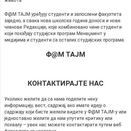
живота.
Ф@М ТАЈМ уређују студенти и запослени факултета
заједно, а свака нова школска година доноси и нове
чланове Редакције, које комбиновано чине студенти
који похађају студијски програм Менаџмент у
медијима и студенти са осталих студијских програма.
Ф@М ТАЈМ
КОНТАКТИРАЈТЕ НАС
Уколико желите да са нама поделите неку
информацију, вест, садржај, ако имате идеју о
садржају који бисте желели видите у Ф@М ТАЈМ-у или
једноставно желите да нам упутите критику или
похвалу – увек нас можете контактирати путем веб