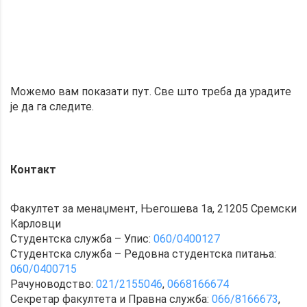
Можемо вам показати пут. Све што треба да урадите
је да га следите.
Контакт
Факултет за менаџмент, Његошева 1а, 21205 Сремски
Карловци
Студентска служба – Упис:
060/0400127
Студентска служба – Редовна студентска питања:
060/0400715
Рачуноводство:
021/2155046
,
0668166674
Секретар факултета и Правна служба:
066/8166673
,