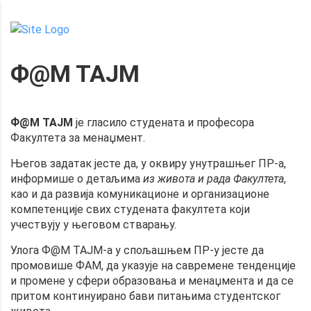
Ф@М ТАЈМ
Ф@М ТАЈМ
је гласило студената и професора
Факултета за менаџмент.
Његов задатак јесте да, у оквиру унутрашњег ПР-а,
информише о детаљима
из живота и рада Факултета
,
као и да развија комуникационе и организационе
компетенције свих студената факултета који
учествују у његовом стварању.
Улога Ф@М ТАЈМ-а у спољашњем ПР-у јесте да
промовише ФАМ, да указује на савремене тенденције
и промене у сфери образовања и менаџмента и да се
притом континуирано бави питањима студентског