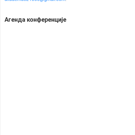
Агенда конференције
ПРВИ ДАН КОНФЕРЕНЦИЈЕ
Први дан конференције
September 30th 2023
Topic
Time
Registration of participants,
10.00
Statements to the media