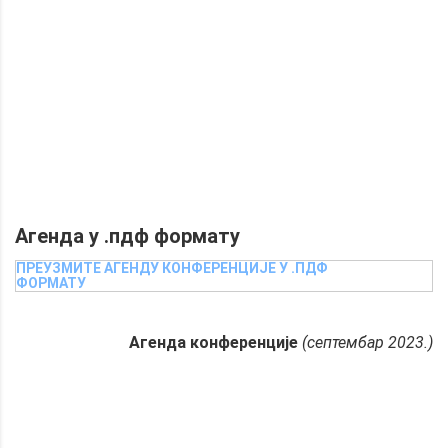
Zoran Radosavljević, Katarina
Stojanović
Topic
Discussion and conclusions
Агенда у .пдф формату
ПРЕУЗМИТЕ АГЕНДУ КОНФЕРЕНЦИЈЕ У .ПДФ
ФОРМАТУ
Агенда конференције
(септембар 2023.)