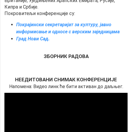
Британије, Уједињених Арапских Емирата, Русије,
Кипра и Србије.
Покровитељи конференције су:
Покрајински секретаријат за културу, јавно
информисање и односе с верским заједницама
Град Нови Сад.
ЗБОРНИК РАДОВА
НЕЕДИТОВАНИ СНИМАК КОНФЕРЕНЦИЈЕ
Напомена: Видео линк ће бити активан до даљњег.