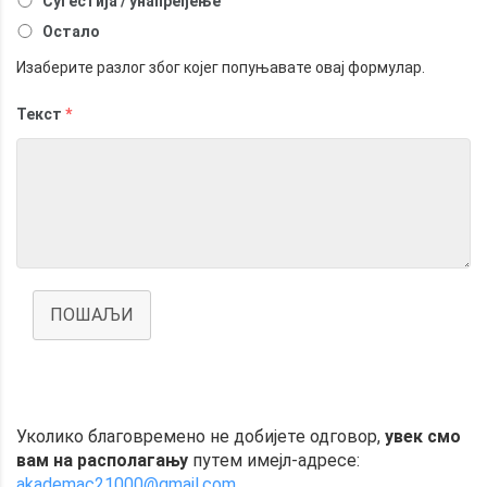
Сугестија / унапређење
Остало
Изаберите разлог због којег попуњавате овај формулар.
Текст
*
ПОШАЉИ
Уколико благовремено не добијете одговор,
увек смо
вам на располагању
путем имејл-адресе:
akademac21000@gmail.com
.