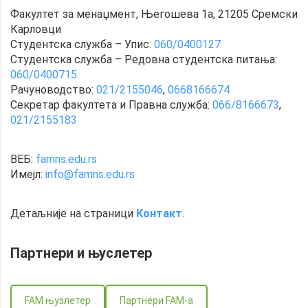
Факултет за менаџмент, Његошева 1а, 21205 Сремски
Карловци
Студентска служба – Упис:
060/0400127
Студентска служба – Редовна студентска питања:
060/0400715
Рачуноводство:
021/2155046
,
0668166674
Секретар факултета и Правна служба:
066/8166673
,
021/2155183
ВЕБ:
famns.edu.rs
Имејл:
info@famns.edu.rs
Детаљније на страници
Контакт
.
Партнери и
њуслетер
FAM њузлетер
Партнери FAM-a