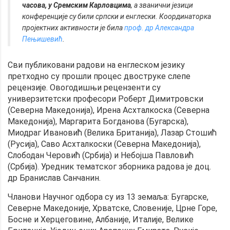
часова, у Сремским Карловцима
, а званични језици
конференције су били српски и енглески. Координаторка
пројектних активности је била
проф. др Александра
Пењишевић
.
Сви публиковани радови на енглеском језику
претходно су прошли процес двоструке слепе
рецензије. Овогодишњи рецензенти су
универзитетски професори Роберт Димитровски
(Северна Македонија), Ирена Асхталкоска (Северна
Македонија), Маргарита Богданова (Бугарска),
Миодраг Ивановић (Велика Британија), Лазар Стошић
(Русија), Саво Асхталкоски (Северна Македонија),
Слободан Черовић (Србија) и Небојша Павловић
(Србија). Уредник тематског зборника радова је доц.
др Бранислав Санчанин.
Чланови Научног одбора су из 13 земаља: Бугарске,
Северне Македоније, Хрватске, Словеније, Црне Горе,
Босне и Херцеговине, Албаније, Италије, Велике