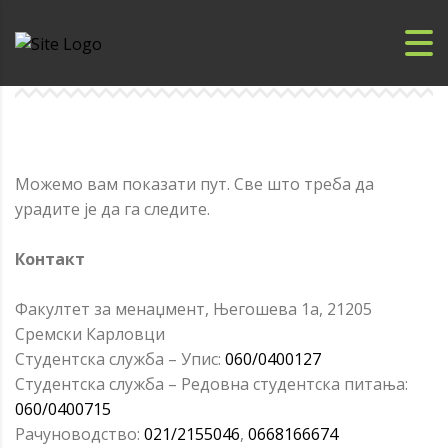
Можемо вам показати пут. Све што треба да
урадите је да га следите.
Контакт
Факултет за менаџмент, Његошева 1а, 21205
Сремски Карловци
Студентска служба – Упис:
060/0400127
Студентска служба – Редовна студентска питања:
060/0400715
Рачуноводство:
021/2155046
,
0668166674