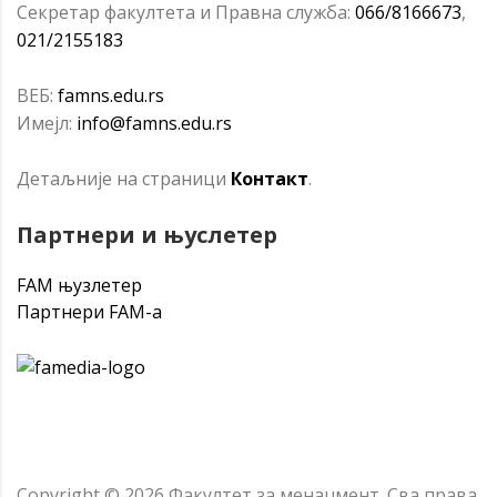
Секретар факултета и Правна служба:
066/8166673
,
021/2155183
ВЕБ:
famns.edu.rs
Имејл:
info@famns.edu.rs
Детаљније на страници
Контакт
.
Партнери и
њуслетер
FAM њузлетер
Партнери FAM-a
Copyright ©
2026
Факултет за менаџмент.
Сва права