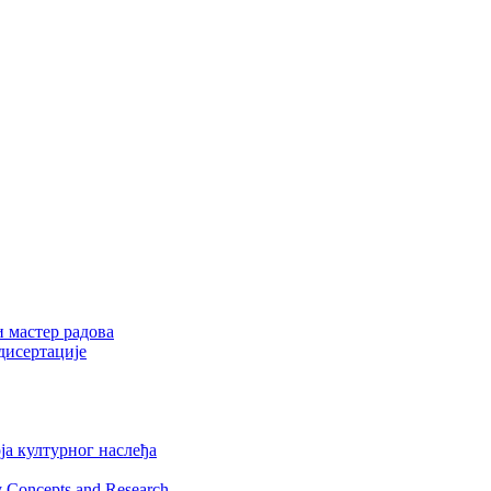
и мастер радова
дисертације
ја културног наслеђа
y Concepts and Research