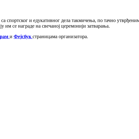
 са спортског и едукативног дела такмичења, по тачно утврђеним
ју им се награде на свечаној церемонији затварања.
грам
и
Фејсбук
страницама организатора.