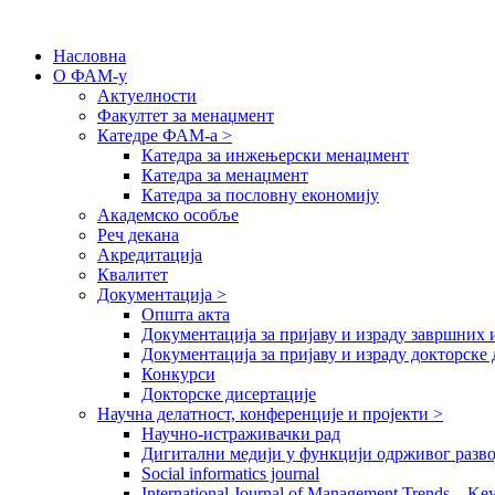
Насловна
О ФАМ-у
Актуелности
Факултет за менаџмент
Катедре ФАМ-а >
Катедра за инжењерски менаџмент
Катедра за менаџмент
Катедра за пословну економију
Академско особље
Реч декана
Акредитација
Квалитет
Документација >
Општа акта
Документација за пријаву и израду завршних 
Документација за пријаву и израду докторске 
Конкурси
Докторске дисертације
Научна делатност, конференције и пројекти >
Научно-истраживачки рад
Дигитални медији у функцији одрживог разво
Social informatics journal
International Journal of Management Trends – Ke