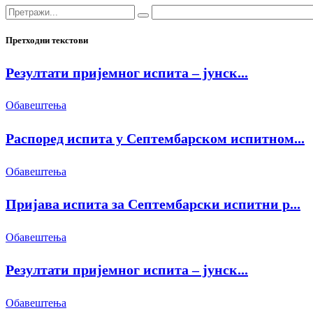
Претходни текстови
Резултати пријемног испита – јунск...
Обавештења
Распоред испита у Септембарском испитном...
Обавештења
Пријава испита за Септембарски испитни р...
Обавештења
Резултати пријемног испита – јунск...
Обавештења