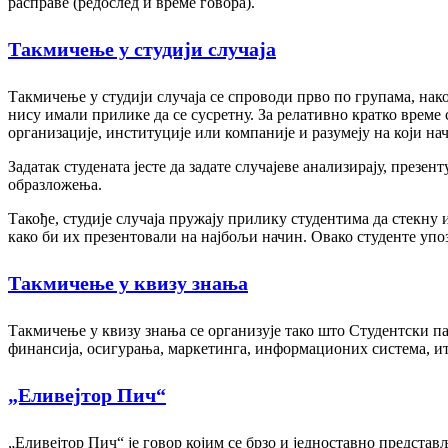
расправе (редослед и време говора).
Такмичење у студији случаја
Такмичење у студији случаја се спроводи прво по групама, нако
нису имали прилике да се сусретну. За релативно кратко време 
организације, институције или компаније и разумеју на који нач
Задатак студената јесте да задате случајеве анализирају, презе
образложења.
Такође, студије случаја пружају прилику студентима да стекну 
како би их презентовали на најбољи начин. Овако студенте упоз
Такмичење у квизу знања
Такмичење у квизу знања се организује тако што Студентски па
финансија, осигурања, маркетинга, информационих система, ит
„Еливејтор Пич“
„Еливејтор Пич“ је говор којим се брзо и једноставно представ