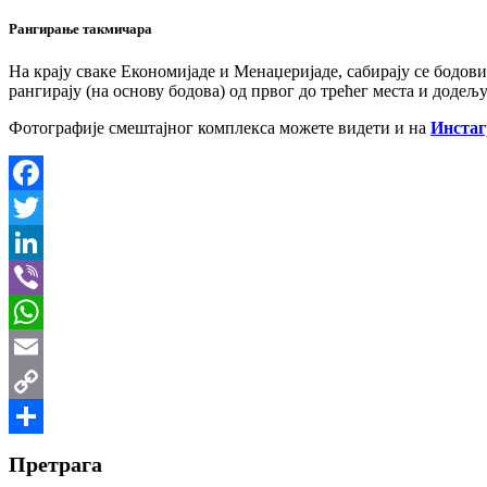
Рангирање такмичара
На крају сваке Економијаде и Менаџеријаде, сабирају се бодови
рангирају (на основу бодова) од првог до трећег места и додељу
Фотографије смештајног комплекса можете видети и на
Инста
Facebook
Twitter
LinkedIn
Viber
WhatsApp
Email
Copy
Link
Share
Претрага