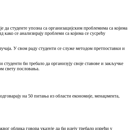
је да студенте упозна са организацијским проблемима са којима
ид како се анализирају проблеми са којима се сусрећу
случаја. У свом раду студенти се служе методом претпоставки и
и студенти би требало да организују своје ставове и закључке
ом свету пословања.
одговарају на 50 питања из области економије, менаџмента,
квог облика говора указује да би идеју требало изрећи у