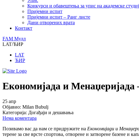
Упис
Конкурси и обавештења за упис на академске студиј
Пријемни испит
Пријемни испит – Ранг листе
Дани отворених врата
Контакт
FAM Mудл
LAT/ЋИР
LAT
ЋИР
Економијада и Менаџеријада 
25
апр
Објавио:
Milan Bubulj
Категорија:
Догађаји и дешавања
Нема коментара
Позивамо вас да нам се придружите на
Економијади и Менаџер
терене за све врсте спортова, отворене и затворене базене и ка