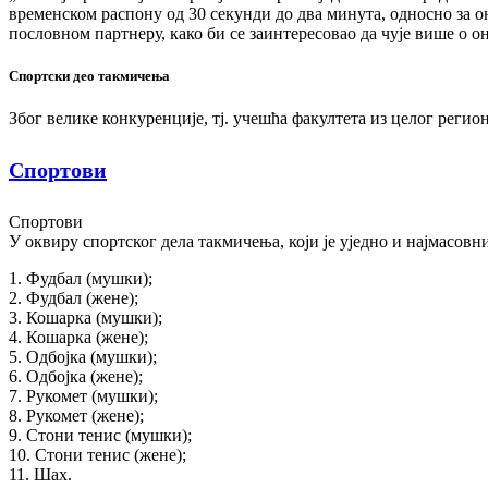
временском распону од 30 секунди до два минута, односно за 
пословном партнеру, како би се заинтересовао да чује више о 
Спортски део такмичења
Због велике конкуренције, тј. учешћа факултета из целог реги
Спортови
Спортови
У оквиру спортског дела такмичења, који је уједно и најмасовн
1. Фудбал (мушки);
2. Фудбал (жене);
3. Кошарка (мушки);
4. Кошарка (жене);
5. Одбојка (мушки);
6. Одбојка (жене);
7. Рукомет (мушки);
8. Рукомет (жене);
9. Стони тенис (мушки);
10. Стони тенис (жене);
11. Шах.