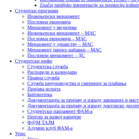
Značaj medijske interpretacije za promociju kultur
Студијски програми
Инжењерски менаџмент
Пословна економија
Менаџмент у медијима
Инжењерски менаџмент – МАС
Пословна економија – МАС
Менаџмент у здравству – МАС
Менаџмент јавних набавки – МАС
Пословни менаџмент – ДС
Студентски инфо
Студентска служба
Распореди и календари
Правна служба
Служба рачуноводства и смернице за плаћања
Пријава испита
Библиотека
Документација за пријаву и израду завршних и маст
Документација за пријаву и израду докторске дисер
Студентски парламент ФАМ-а
Центар за развој каријере
Ф@М ТАЈМ
Алумни клуб ФАМ-а
Упис