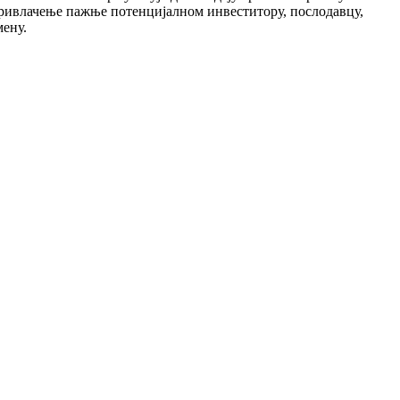
привлачење пажње потенцијалном инвеститору, послодавцу,
мену.