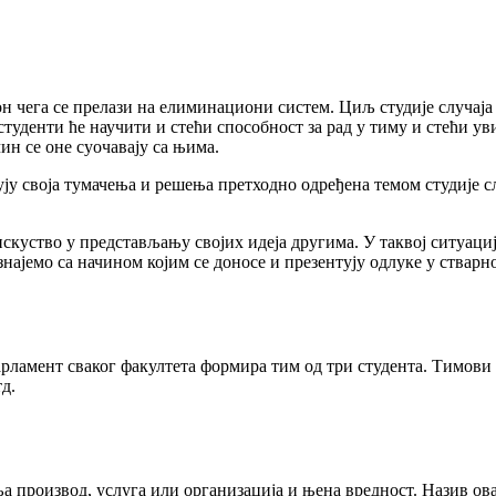
н чега се прелази на елиминациони систем. Циљ студије случаја 
студенти ће научити и стећи способност за рад у тиму и стећи ув
ин се оне суочавају са њима.
нтују своја тумачења и решења претходно одређена темом студије 
искуство у представљању својих идеја другима. У таквој ситуациј
најемо са начином којим се доносе и презентују одлуке у стварн
рламент сваког факултета формира тим од три студента. Тимови 
д.
ља производ, услуга или организација и њена вредност. Назив ова