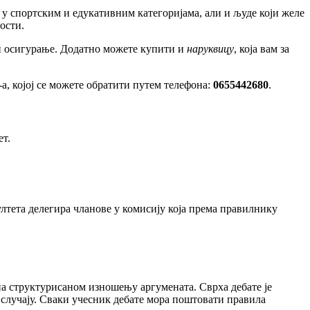
 у спортским и едукативним категоријама, али и људе који желе
ости.
) и осигурање. Додатно можете купити и
наруквицу
, која вам за
, којој се можете обратити путем телефона:
0655442680
.
ет.
ултета делегира чланове у комисију која према правилнику
на структурисаном изношењу аргумената. Сврха дебате је
случају. Сваки учесник дебате мора поштовати правила