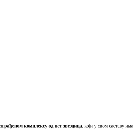
оизграђеном комплексу од пет звездица
, који у свом саставу има