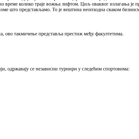
оно време колико траје вожња лифтом. Циљ оваквог излагања је 
ономе што представљамо. То је вештина неопходна сваком бизнис
она, ово такмичење представља престиж међу факултетима.
ији, одржавају се независни турнири у следећим спортовима: