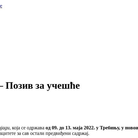
е
– Позив за учешће
ијади
, која се одржава
од 09. до 13. маја 2022. у Требињу, у нов
пацитете за сав остали предвиђени садржај.