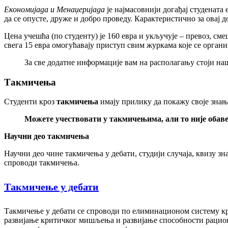
Економијада и Менаџеријада
је најмасовнији догађај студената
да се опусте, друже и добро проведу. Карактеристично за овај д
Цена учешћа (по студенту) је 160 евра и укључује – превоз, с
свега 15 евра омогућавају приступ свим журкама које се организ
За све додатне информације вам на располагању стоји н
Такмичења
Студенти кроз
такмичења
имају прилику да покажу своје знање
Можете учествовати у такмичењима, али то није обавез
Научни део такмичења
Научни део чине такмичења у дебати, студији случаја, квизу з
спроводи такмичења.
Такмичење у дебати
Такмичење у дебати се спроводи по елиминационом систему кроз
развијање критичког мишљења и развијање способности рациона