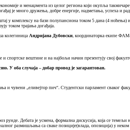
 економије и менаџмента из целог региона који окупља такмичаре
огађај је много дружења, добре енергије, надметања, успеха и рад
мештај у комплексу на бази полупансиона током 5 дана (4 ноћења
ују током трајања догађаја.
аша колегиница
Андријана Дубовски
, координаторка екипе ФАМ-а
 и спортске вештине и на најбољи начин презентују свој факулт
но. У оба случаја – добар провод је загарантован.
нања и чувени „еливејтор пич“. Студентски парламент сваког фак
 рунде. Дебата је усмена, формална дискусија, која се темељи 
лног размишљања са сваке позиције(влада, опозиција) у неком 