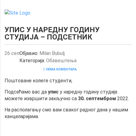
УПИС У НАРЕДНУ ГОДИНУ
СТУДИЈА – ПОДСЕТНИК
26
сеп
Објавио:
Milan Bubulj
Категорија:
Обавештења
НЕМА КОМЕНТАРА
Поштоване колеге студенти,
Подсећамо вас да
упис
у наредну годину студија
можете извршити закључно са
30. септембром
2022.
На располагању смо вам сваког радног дана у нашим
канцеларијама.