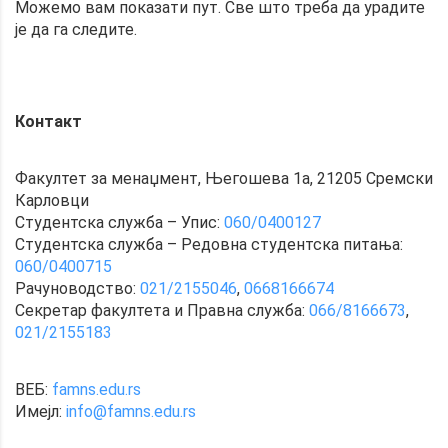
Можемо вам показати пут. Све што треба да урадите
је да га следите.
Контакт
Факултет за менаџмент, Његошева 1а, 21205 Сремски
Карловци
Студентска служба – Упис:
060/0400127
Студентска служба – Редовна студентска питања:
060/0400715
Рачуноводство:
021/2155046
,
0668166674
Секретар факултета и Правна служба:
066/8166673
,
021/2155183
ВЕБ:
famns.edu.rs
Имејл:
info@famns.edu.rs