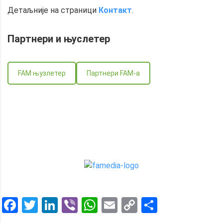
Детаљније на страници
Контакт
.
Партнери и
њуслетер
FAM њузлетер
Партнери FAM-a
Facebook
Twitter
LinkedIn
Viber
WhatsApp
Email
Copy
Share
Link