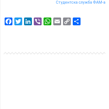
Студентска служба ФАМ-а
Facebook
Twitter
LinkedIn
Viber
WhatsApp
Email
Copy
Share
Link