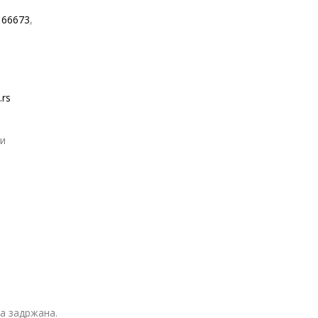
166673
,
.rs
и
а задржана.