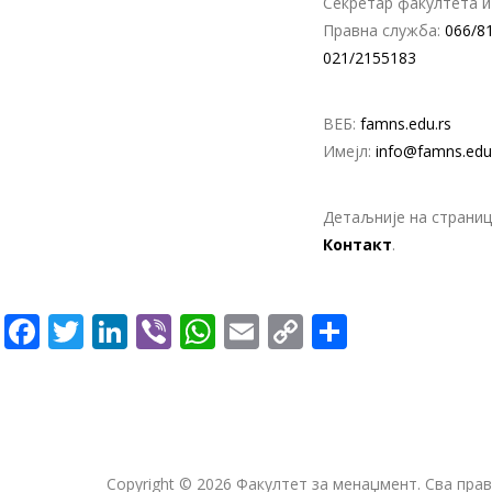
Секретар факултета и
Правна служба:
066/8
021/2155183
ВЕБ:
famns.edu.rs
Имејл:
info@famns.edu
Детаљније на страниц
Контакт
.
Facebook
Twitter
LinkedIn
Viber
WhatsApp
Email
Copy
Share
Link
Copyright ©
2026
Факултет за менаџмент.
Сва прав