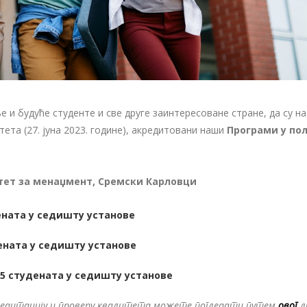
 будуће студенте и све друге заинтересоване стране, да су на
тета (27. јуна 2023. године), акредитовани наши
Програми у по
лтет за менаџмент, Сремски Карловци
дената у седишту установе
дената у седишту установе
25 студената у седишту установе
акредитацију и проверу квалитета можете погледати путем
овог
л