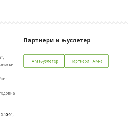
Партнери и
њуслетер
т,
FAM њузлетер
Партнери FAM-a
Сремски
пис:
Редовна
155046
,