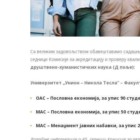
Са великим задовољством обавештавамо садашње и
седници Комисије за акредитацију и проверу квали
друштвено-хуманистичких наука (Д поље):
Универзитет „Унион – Никола Тесла” – Факу
ОАС – Пословна економија, за упис 90 сту
МАС – Пословна економија, за упис 50 сту
МАС – Менаџмент јавних набавки, за упис 
Додатне информације о 45. седници Комисије за 