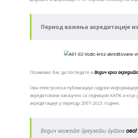
Период важења акредитације из
Позивамо Вас да погледате и
Водич кроз акредито
Ова електронска публикација садржи информације
акредитовани закључно са седницом КАПК-а која је
акредитације у периоду 2007-2023. године.
Водич можете преузети путем
овог