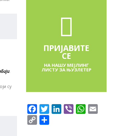
ПРИЈАВИТЕ
СЕ
НА НАШУ МЕЈЛИНГ
ЛИСТУ ЗА ЊУЗЛЕТЕР
рбији
.
оји су
Facebook
Twitter
LinkedIn
Viber
WhatsApp
Email
Copy
Share
Link