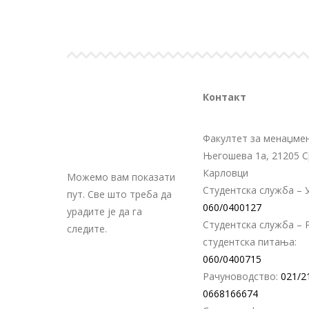
Контакт
Факултет за менаџмен
Његошева 1а, 21205 
Карловци
Можемо вам показати
Студентска служба – У
пут. Све што треба да
060/0400127
урадите је да га
Студентска служба – 
следите.
студентска питања:
060/0400715
Рачуноводство:
021/2
0668166674