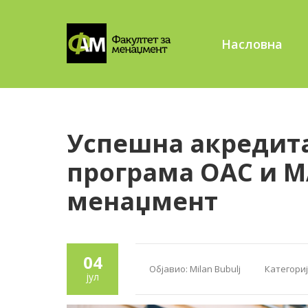
Насловна
Успешна акредита
програма ОАС и М
менаџмент
04
Објавио:
Milan Bubulj
Категориј
јул