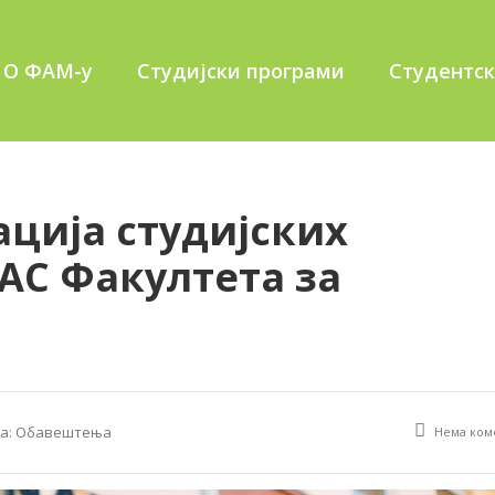
О ФАМ-у
Студијски програми
Студентс
ција студијских
АС Факултета за
а:
Обавештења
Нема ком