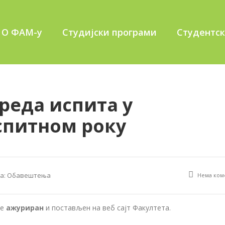
О ФАМ-у
Студијски програми
Студентс
реда испита у
спитном року
а:
Обавештења
Нема ком
је
ажуриран
и постављен на веб сајт Факултета.