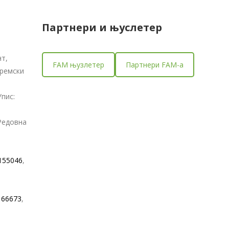
Партнери и
њуслетер
т,
FAM њузлетер
Партнери FAM-a
Сремски
пис:
Редовна
155046
,
166673
,