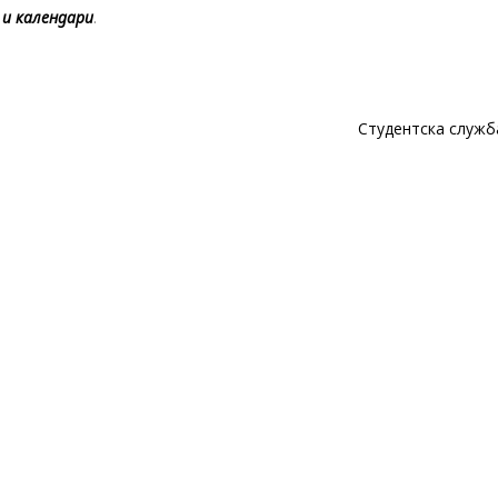
 и календари
.
Студентска служ
are