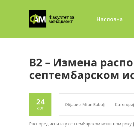
Насловна
В2 – Измена распо
септембарском и
24
Објавио:
Milan Bubulj
Категориј
авг
Распоред испита у септембарском испитном року 