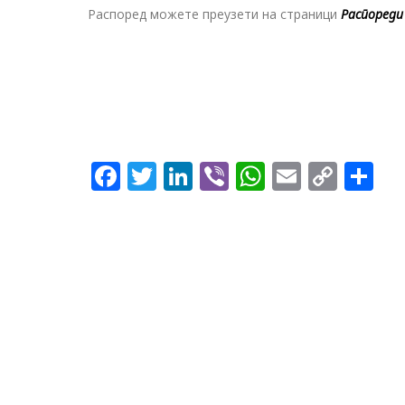
Распоред можете преузети на страници
Распореди
Facebook
Twitter
LinkedIn
Viber
WhatsApp
Email
Copy
Sh
Link