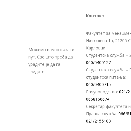
Контакт
Факултет за менаџмен
Његошева 1а, 21205 
Карловци
Можемо вам показати
Студентска служба – У
пут. Све што треба да
060/0400127
урадите је да га
Студентска служба – 
следите.
студентска питања:
060/0400715
Рачуноводство:
021/2
0668166674
Секретар факултета и
Правна служба:
066/8
021/2155183