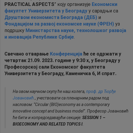
PRACTICAL ASPECTS
” коју организује
Економски
факултет Универзитета у Београду
у сарадњи са
Друштвом економиста Београда (ДЕБ)
и
Фондацијом за развој економске науке (ФРЕН)
уз
подршку
Министарства науке, технолошког развоја
и иновација Републике Србије
.
Свечано отварање
Конференција
ће се одржати у
четвртак 21.09. 2023. године у 9:30 х, у Београду у
Професорској сали Економског факултета
Универзитета у Београду, Каменичка 6, И спрат.
На овом научном скупу ће наш колега,
проф. др Ђорђе
Јовановић
., учествовати са пленарним радом под
насловом: “Circular (BIO)economy as a contemporary
innovative concept and business model”. Професор Јовановић
ће бити и копредседавајући секције:
SESSION 1 –
BIOECONOMY AND RELATED TOPICS I
.