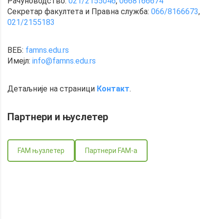
Рачуноводство:
021/2155046
,
0668166674
Секретар факултета и Правна служба:
066/8166673
,
021/2155183
ВЕБ:
famns.edu.rs
Имејл:
info@famns.edu.rs
Детаљније на страници
Контакт
.
Партнери и
њуслетер
FAM њузлетер
Партнери FAM-a