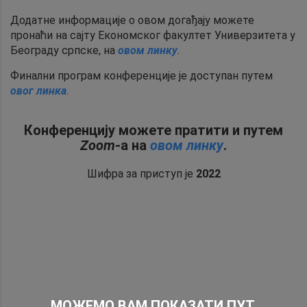
Додатне информације о овом догађају можете
пронаћи на сајту Економског факултет Универзитета у
Београду српске, на
овом линку
.
Финални програм конференције је доступан путем
овог линка
.
Конференцију можете пратити и путем
Zoom
-а на
овом линку
.
Шифра за приступ је
2022
МОЖЕМО ВАМ ПОКАЗАТИ ПУТ.