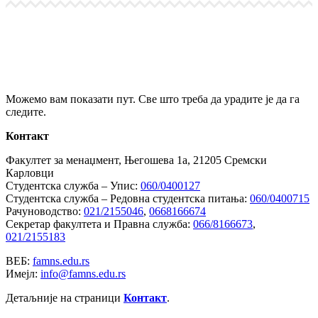
Link
Share
Можемо вам показати пут. Све што треба да урадите је да га
следите.
Контакт
Факултет за менаџмент, Његошева 1а, 21205 Сремски
Карловци
Студентска служба – Упис:
060/0400127
Студентска служба – Редовна студентска питања:
060/0400715
Рачуноводство:
021/2155046
,
0668166674
Секретар факултета и Правна служба:
066/8166673
,
021/2155183
ВЕБ:
famns.edu.rs
Имејл:
info@famns.edu.rs
Детаљније на страници
Контакт
.