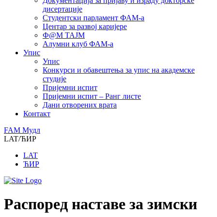
Документација за пријаву и израду докторске
дисертације
Студентски парламент ФАМ-а
Центар за развој каријере
Ф@М ТАЈМ
Алумни клуб ФАМ-а
Упис
Упис
Конкурси и обавештења за упис на академске
студије
Пријемни испит
Пријемни испит – Ранг листе
Дани отворених врата
Контакт
FAM Mудл
LAT/ЋИР
LAT
ЋИР
Распоред наставе за зимски