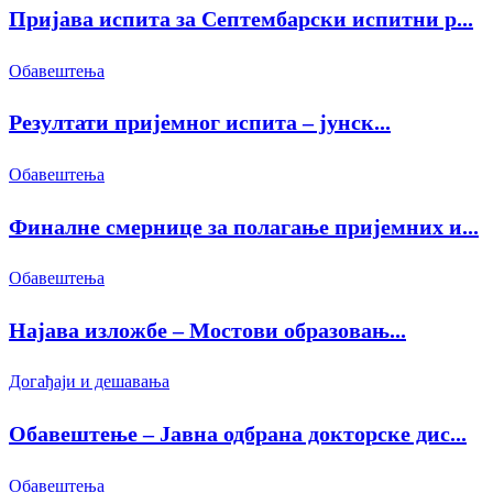
Пријава испита за Септембарски испитни р...
Обавештења
Резултати пријемног испита – јунск...
Обавештења
Финалне смернице за полагање пријемних и...
Обавештења
Најава изложбе – Мостови образовањ...
Догађаји и дешавања
Обавештење – Јавна одбрана докторске дис...
Обавештења