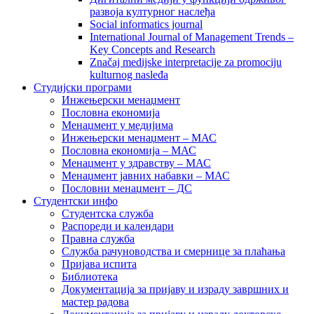
развоја културног наслеђа
Social informatics journal
International Journal of Management Trends –
Key Concepts and Research
Značaj medijske interpretacije za promociju
kulturnog nasleđa
Студијски програми
Инжењерски менаџмент
Пословна економија
Менаџмент у медијима
Инжењерски менаџмент – МАС
Пословна економија – МАС
Менаџмент у здравству – МАС
Менаџмент јавних набавки – МАС
Пословни менаџмент – ДС
Студентски инфо
Студентска служба
Распореди и календари
Правна служба
Служба рачуноводства и смернице за плаћања
Пријава испита
Библиотека
Документација за пријаву и израду завршних и
мастер радова