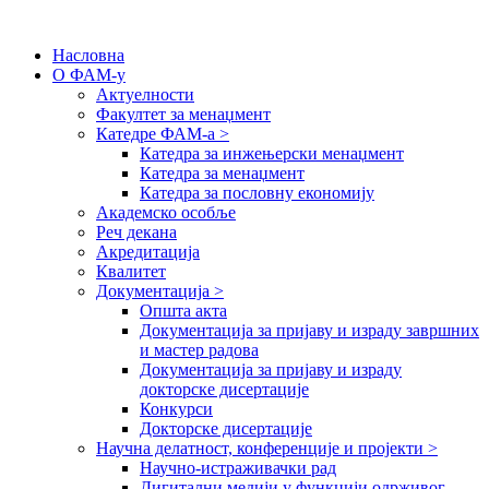
Насловна
О ФАМ-у
Актуелности
Факултет за менаџмент
Катедре ФАМ-а >
Катедра за инжењерски менаџмент
Катедра за менаџмент
Катедра за пословну економију
Академско особље
Реч декана
Акредитација
Квалитет
Документација >
Општа акта
Документација за пријаву и израду завршних
и мастер радова
Документација за пријаву и израду
докторске дисертације
Конкурси
Докторске дисертације
Научна делатност, конференције и пројекти >
Научно-истраживачки рад
Дигитални медији у функцији одрживог