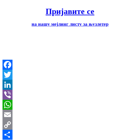
Пријавите се
на нашу мејлинг листу за њузлетер
Facebook
Twitter
LinkedIn
Viber
WhatsApp
Email
Copy