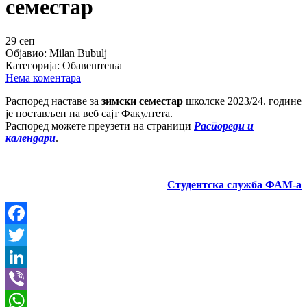
семестар
29
сеп
Објавио:
Milan Bubulj
Категорија:
Обавештења
Нема коментара
Распоред наставе за
зимски семестар
школске 2023/24. године
је постављен на веб сајт Факултета.
Распоред можете преузети на страници
Распореди и
календари
.
Студентска служба ФАМ-а
Facebook
Twitter
LinkedIn
Viber