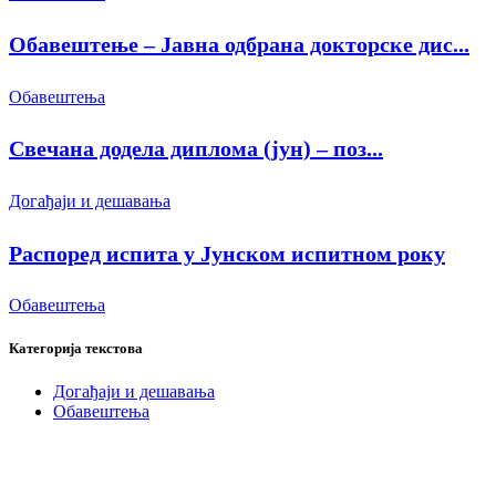
Обавештење – Јавна одбрана докторске дис...
Обавештења
Свечана додела диплома (јун) – поз...
Догађаји и дешавања
Распоред испита у Јунском испитном року
Обавештења
Категорија текстова
Догађаји и дешавања
Обавештења