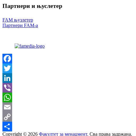
Партнери и
њуслетер
FAM њузлетер
Партнери FAM-a
Facebook
Twitter
LinkedIn
Viber
WhatsApp
Email
Copy
Copyright ©
2026
Факултет за менаџмент.
Сва права задржана.