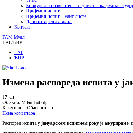
Упис
Конкурси и обавештења за упис на академске студиј
Пријемни испит
Пријемни испит – Ранг листе
Дани отворених врата
Контакт
FAM Mудл
LAT/ЋИР
LAT
ЋИР
Измена распореда испита у ј
17
јан
Објавио:
Milan Bubulj
Категорија:
Обавештења
Нема коментара
Распоред испита у
јануарском
испитном року
је
ажуриран
и п