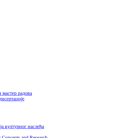
и мастер радова
дисертације
ја културног наслеђа
y Concepts and Research