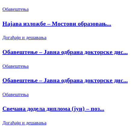
Обавештења
Најава изложбе – Мостови образовањ...
Догађаји и дешавања
Обавештење – Јавна одбрана докторске дис...
Обавештења
Обавештење – Јавна одбрана докторске дис...
Обавештења
Свечана додела диплома (јун) – поз...
Догађаји и дешавања