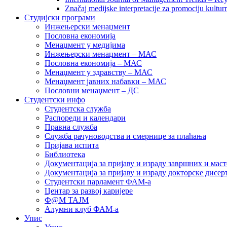
Značaj medijske interpretacije za promociju kultur
Студијски програми
Инжењерски менаџмент
Пословна економија
Менаџмент у медијима
Инжењерски менаџмент – МАС
Пословна економија – МАС
Менаџмент у здравству – МАС
Менаџмент јавних набавки – МАС
Пословни менаџмент – ДС
Студентски инфо
Студентска служба
Распореди и календари
Правна служба
Служба рачуноводства и смернице за плаћања
Пријава испита
Библиотека
Документација за пријаву и израду завршних и маст
Документација за пријаву и израду докторске дисер
Студентски парламент ФАМ-а
Центар за развој каријере
Ф@М ТАЈМ
Алумни клуб ФАМ-а
Упис