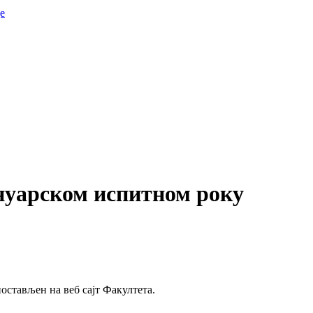
е
ануарском испитном року
остављен на веб сајт Факултета.