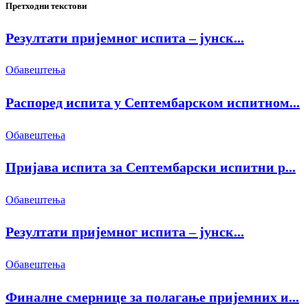
Претходни текстови
Резултати пријемног испита – јунск...
Обавештења
Распоред испита у Септембарском испитном...
Обавештења
Пријава испита за Септембарски испитни р...
Обавештења
Резултати пријемног испита – јунск...
Обавештења
Финалне смернице за полагање пријемних и...