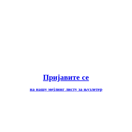
Пријавите се
на нашу мејлинг листу за њузлетер