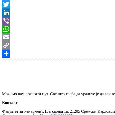
Facebook
Twitter
LinkedIn
Viber
WhatsApp
Email
Copy
Link
Share
Можемо вам показати пут. Све што треба да урадите је да га сле
Контакт
Факултет за менаџмент, Његошева 1а, 21205 Сремски Карловци