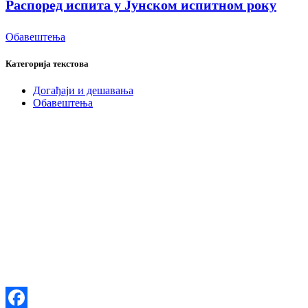
Распоред испита у Јунском испитном року
Обавештења
Категорија текстова
Догађаји и дешавања
Обавештења