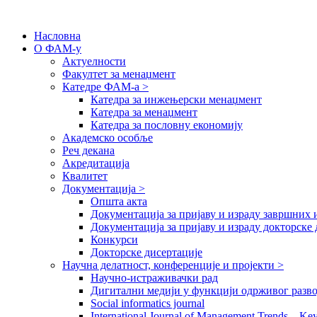
Насловна
О ФАМ-у
Актуелности
Факултет за менаџмент
Катедре ФАМ-а >
Катедра за инжењерски менаџмент
Катедра за менаџмент
Катедра за пословну економију
Академско особље
Реч декана
Акредитација
Квалитет
Документација >
Општа акта
Документација за пријаву и израду завршних 
Документација за пријаву и израду докторске 
Конкурси
Докторске дисертације
Научна делатност, конференције и пројекти >
Научно-истраживачки рад
Дигитални медији у функцији одрживог разво
Social informatics journal
International Journal of Management Trends – Ke