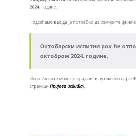
2024.
године.
Подсећамо вас да је потребно да измирите финанси
Октобарски испитни рок ће отпоч
октобром 2024. године.
Испит/испите можете пријавити путем веб сајта 
страници
Пријава испита
).