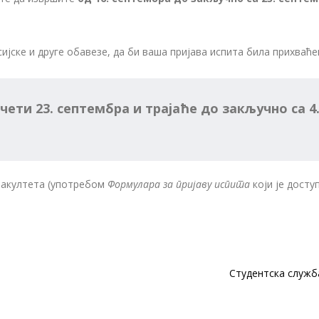
јске и друге обавезе, да би ваша пријава испита била прихваће
ети 23. септембра и трајаће до закључно са 4
Факултета (употребом
Формулара за пријаву испита
који је досту
Студентска служ