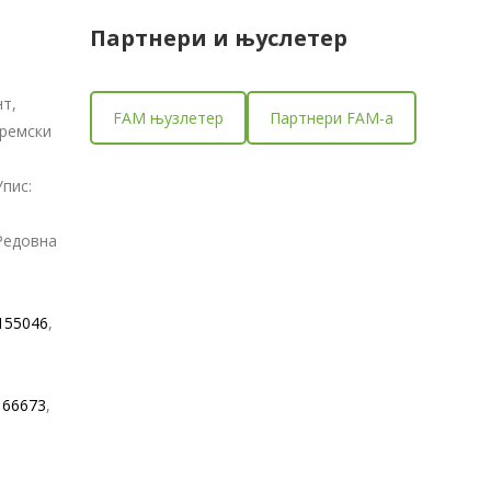
Партнери и
њуслетер
т,
FAM њузлетер
Партнери FAM-a
Сремски
пис:
Редовна
155046
,
166673
,