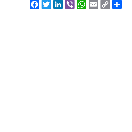
Facebook
Twitter
LinkedIn
Viber
WhatsApp
Email
Copy
Sh
Link