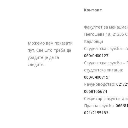
Контакт
Факултет за менаџмен
Његошева 1а, 21205 
Карловци
Можемо вам показати
Студентска служба – У
пут. Све што треба да
060/0400127
урадите је да га
Студентска служба – 
следите.
студентска питања:
060/0400715
Рачуноводство:
021/2
0668166674
Секретар факултета и
Правна служба:
066/8
021/2155183