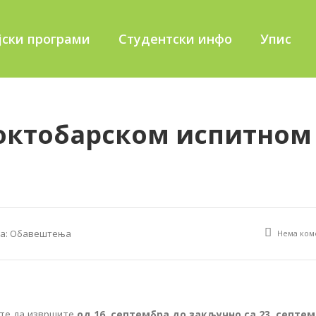
јски програми
Студентски инфо
Упис
 октобарском испитном
а:
Обавештења
Нема ком
ете да извршите
од 16. септембра до закључно са 23. септе