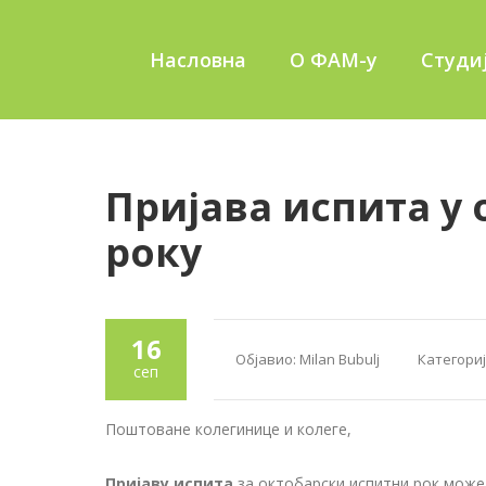
Насловна
О ФАМ-у
Студи
Пријава испита у
року
16
Објавио:
Milan Bubulj
Категориј
сеп
Поштоване колегинице и колеге,
Пријаву испита
за октобарски испитни рок мож