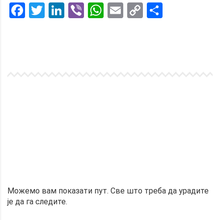
Facebook
Twitter
LinkedIn
Viber
WhatsApp
Email
Copy
Share
Link
Можемо вам показати пут. Све што треба да урадите
је да га следите.