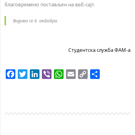
благовремено постављен на веб-сајт.
Видимо се 6. октобра.
Студентска служба ФАМ-а
Facebook
Twitter
LinkedIn
Viber
WhatsApp
Email
Copy
Share
Link