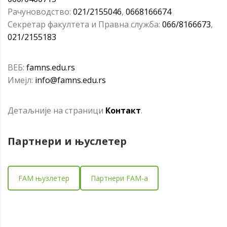
Рачуноводство:
021/2155046
,
0668166674
Секретар факултета и Правна служба:
066/8166673
,
021/2155183
ВЕБ:
famns.edu.rs
Имејл:
info@famns.edu.rs
Детаљније на страници
Контакт
.
Партнери и
њуслетер
FAM њузлетер
Партнери FAM-a