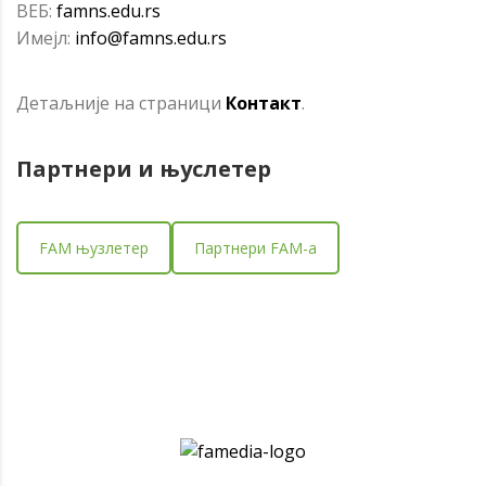
ВЕБ:
famns.edu.rs
Имејл:
info@famns.edu.rs
Детаљније на страници
Контакт
.
Партнери и
њуслетер
FAM њузлетер
Партнери FAM-a