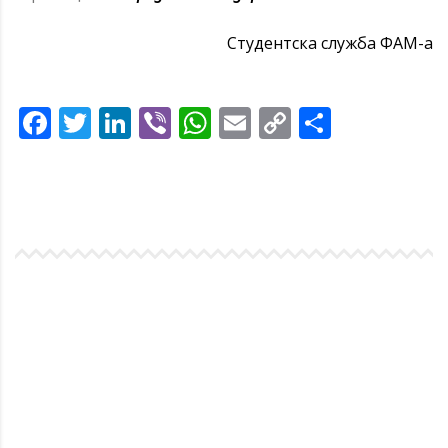
Студентска служба ФАМ-а
Facebook
Twitter
LinkedIn
Viber
WhatsApp
Email
Copy
Share
Link