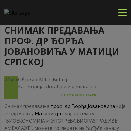
СНИМАК ПРЕДАВАЊА
ПРОФ. ДР ЂОРЂА
ЈОВАНОВИЋА У МАТИЦИ
СРПСКОЈ
24
мај
Објавио:
Milan Bubulj
Категорија:
Догађаји и дешавања
НЕМА КОМЕНТАРА
Снимак предавања
проф. др Ђорђа Јовановића
које
је одржано у
Матици српској
, са темом
“БИОЕКОНОМИЈА И УПОТРЕБА БИОРАЗГРАДИВЕ
АМБАЛАЖЕ”, можете погледати на
Y
оуТубе
каналу