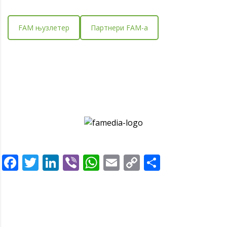
FAM њузлетер
Партнери FAM-a
Facebook
Twitter
LinkedIn
Viber
WhatsApp
Email
Copy
Share
Link