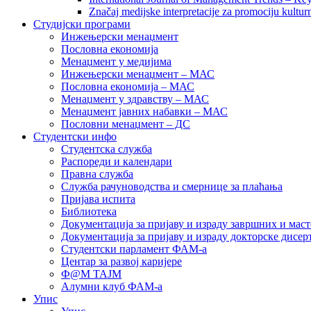
Značaj medijske interpretacije za promociju kultur
Студијски програми
Инжењерски менаџмент
Пословна економија
Менаџмент у медијима
Инжењерски менаџмент – МАС
Пословна економија – МАС
Менаџмент у здравству – МАС
Менаџмент јавних набавки – МАС
Пословни менаџмент – ДС
Студентски инфо
Студентска служба
Распореди и календари
Правна служба
Служба рачуноводства и смернице за плаћања
Пријава испита
Библиотека
Документација за пријаву и израду завршних и маст
Документација за пријаву и израду докторске дисер
Студентски парламент ФАМ-а
Центар за развој каријере
Ф@М ТАЈМ
Алумни клуб ФАМ-а
Упис