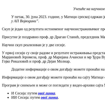
Учешће на научном 
У петак, 30. јуна 2023. године, у Матици српској одржан 
у АП Војводини”.
Скуп је један од резултата истоименог научноистраживачког пр
Присутне је поздравио проф. др Драган Станић, председник М
Научни скуп реализован је у две сесије.
У првој сесији су своје радове и резултате истраживања предс
Марјановић Јеромела, проф. др Маријана Ачански и мр Ђура Ву
Гојко Рикаловић и проф. др Дејан Молнар.
Додатне информације о овом догађају можете пронаћи на 
Информације о овом догађају можете пронаћи на сајту Матице 
Програм је снимљен и може се погледати у видео-архиви сајта 
И Сесија: путем
овог линка
.
ИИ Сесија: путем
овог линка
.