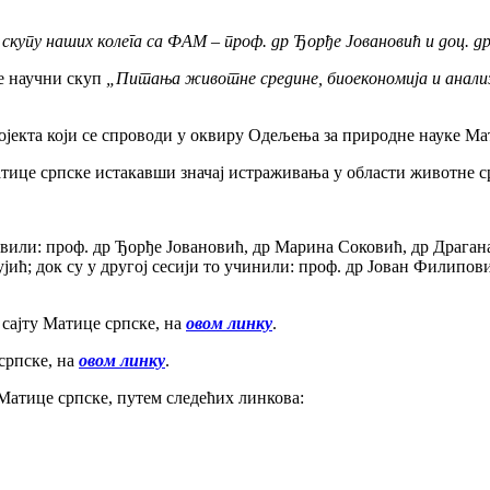
скупу наших колега са ФАМ – проф. др Ђорђе Јовановић и доц. д
је научни скуп
„Питања животне средине, биоекономија и анализ
ојекта који се спроводи у оквиру Одељења за природне науке Мат
атице српске истакавши значај истраживања у области животне 
тавили: проф. др Ђорђе Јовановић, др Марина Соковић, др Драган
јић; док су у другој сесији то учинили: проф. др Јован Филипо
сајту Матице српске, на
овом линку
.
српске, на
овом линку
.
Матице српске, путем следећих линкова: