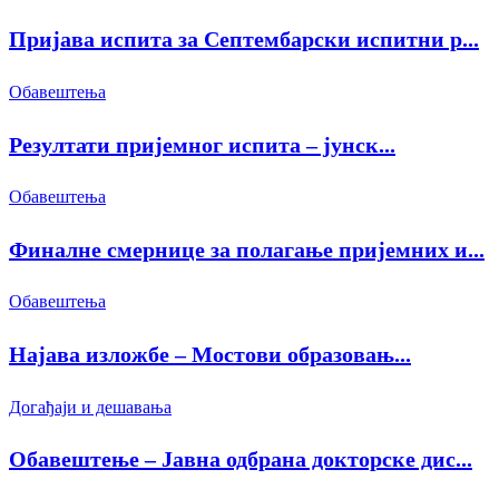
Пријава испита за Септембарски испитни р...
Обавештења
Резултати пријемног испита – јунск...
Обавештења
Финалне смернице за полагање пријемних и...
Обавештења
Најава изложбе – Мостови образовањ...
Догађаји и дешавања
Обавештење – Јавна одбрана докторске дис...