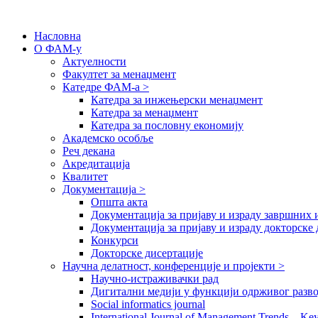
Насловна
О ФАМ-у
Актуелности
Факултет за менаџмент
Катедре ФАМ-а >
Катедра за инжењерски менаџмент
Катедра за менаџмент
Катедра за пословну економију
Академско особље
Реч декана
Акредитација
Квалитет
Документација >
Општа акта
Документација за пријаву и израду завршних 
Документација за пријаву и израду докторске 
Конкурси
Докторске дисертације
Научна делатност, конференције и пројекти >
Научно-истраживачки рад
Дигитални медији у функцији одрживог разво
Social informatics journal
International Journal of Management Trends – Ke