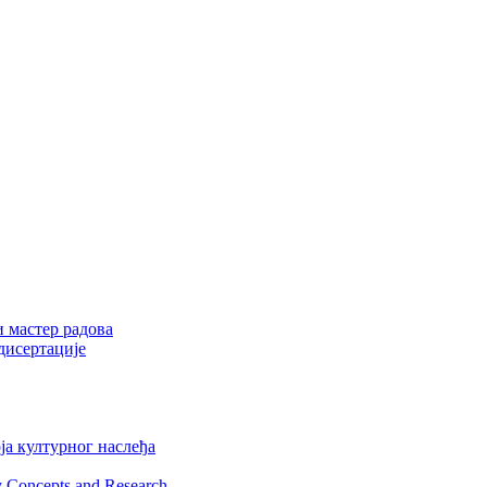
и мастер радова
дисертације
ја културног наслеђа
y Concepts and Research