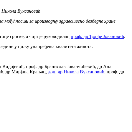
р Никола Вуксановић
а могућности за производњу здравствено безбедне хране
ице српске, а чији је руководилац
проф. др Ђорђе Јовановић
.
средине у циљу унапређења квалитета живота.
а Видојевић, проф. др Бранислав Јованчићевић, др Ана
вић, др Мирјана Крањац,
доц. др Никола Вуксановић
, проф. др