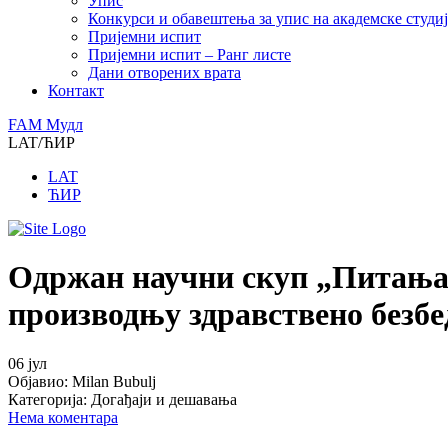
Упис
Конкурси и обавештења за упис на академске студиј
Пријемни испит
Пријемни испит – Ранг листе
Дани отворених врата
Контакт
FAM Mудл
LAT/ЋИР
LAT
ЋИР
Одржан научни скуп „Питања 
производњу здравствено безбе
06
јул
Објавио:
Milan Bubulj
Категорија:
Догађаји и дешавања
Нема коментара