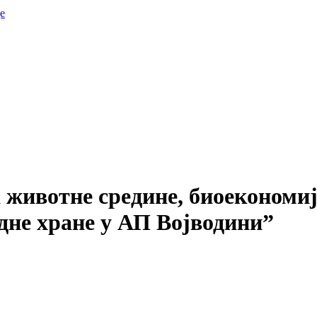
е
животне средине, биоекономија
дне хране у АП Војводини”