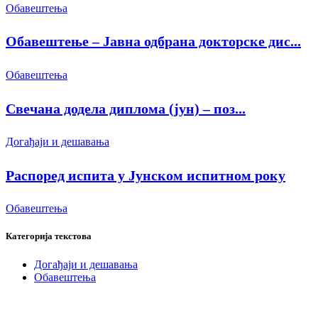
Обавештења
Обавештење – Јавна одбрана докторске дис...
Обавештења
Свечана додела диплома (јун) – поз...
Догађаји и дешавања
Распоред испита у Јунском испитном року
Обавештења
Категорија текстова
Догађаји и дешавања
Обавештења