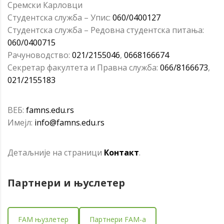
Сремски Карловци
Студентска служба – Упис:
060/0400127
Студентска служба – Редовна студентска питања:
060/0400715
Рачуноводство:
021/2155046
,
0668166674
Секретар факултета и Правна служба:
066/8166673
,
021/2155183
ВЕБ:
famns.edu.rs
Имејл:
info@famns.edu.rs
Детаљније на страници
Контакт
.
Партнери и
њуслетер
FAM њузлетер
Партнери FAM-a