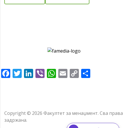
Facebook
Twitter
LinkedIn
Viber
WhatsApp
Email
Copy
Share
Link
Copyright ©
2026
Факултет за менаџмент.
Сва права
задржана.