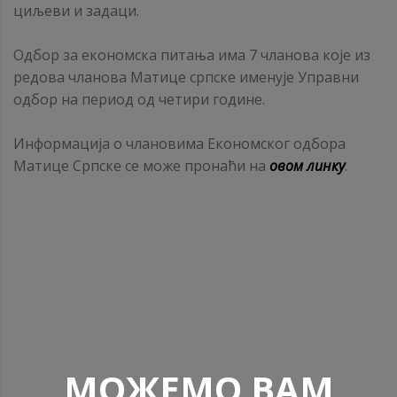
циљеви и задаци.
Одбор за економска питања има 7 чланова које из
редова чланова Матице српске именује Управни
одбор на период од четири године.
Информација о члановима Економског одбора
Матице Српске се може пронаћи на
овом линку
.
МОЖЕМО ВАМ