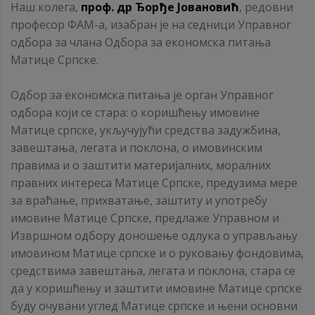
Наш колега,
проф. др Ђорђе Јовановић
, редовни
професор ФАМ-а, изабран је на седници Управног
одбора за члана Одбора за економска питања
Матице Српске.
Одбор за економска питања је орган Управног
одбора који се стара: о коришћењу имовине
Матице српске, укључујући средства задужбина,
завештања, легата и поклона, о имовинским
правима и о заштити материјалних, моралних
правних интереса Матице Српске, предузима мере
за враћање, прихватање, заштиту и употребу
имовине Матице Српске, предлаже Управном и
Извршном одбору доношење одлука о управљању
имовином Матице српске и о руковању фондовима,
средствима завештања, легата и поклона, стара се
да у коришћењу и заштити имовине Матице српске
буду очувани углед Матице српске и њени основни