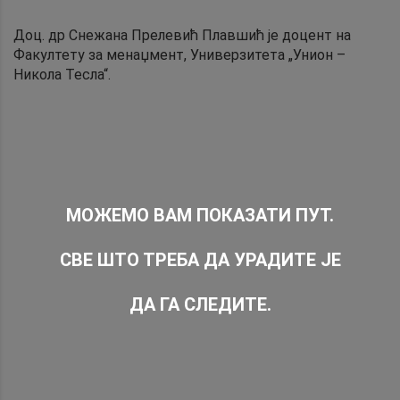
Доц. др Снежана Прелевић Плавшић је доцент на
Факултету за менаџмент, Универзитета „Унион –
Никола Тесла“.
МОЖЕМО ВАМ ПОКАЗАТИ ПУТ.
СВЕ ШТО ТРЕБА ДА УРАДИТЕ ЈЕ
ДА ГА СЛЕДИТЕ.