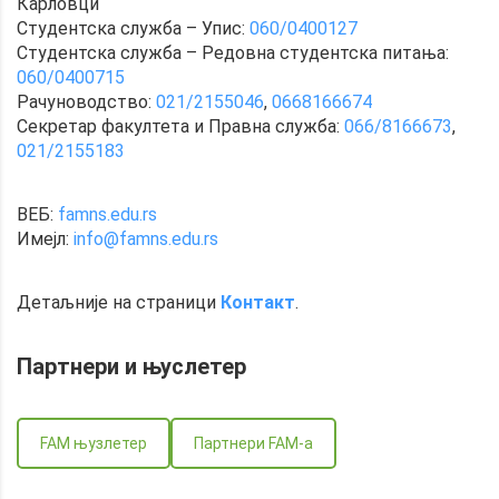
Карловци
Студентска служба – Упис:
060/0400127
Студентска служба – Редовна студентска питања:
060/0400715
Рачуноводство:
021/2155046
,
0668166674
Секретар факултета и Правна служба:
066/8166673
,
021/2155183
ВЕБ:
famns.edu.rs
Имејл:
info@famns.edu.rs
Детаљније на страници
Контакт
.
Партнери и
њуслетер
FAM њузлетер
Партнери FAM-a