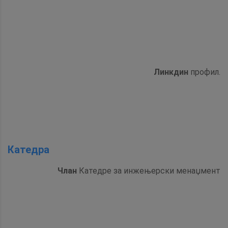
Линкдин
профил.
Катедра
Члан
Катедре за инжењерски менаџмент